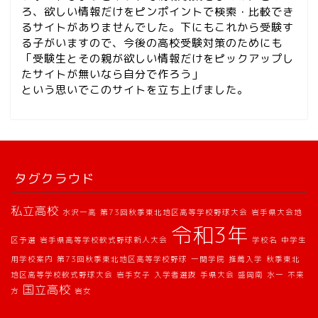
ろ、欲しい情報だけをピンポイントで検索・比較でき
るサイトがありませんでした。下にもこれから受験す
る子がいますので、今後の高校受験対策のためにも
「受験生とその親が欲しい情報だけをピックアップし
たサイトが無いなら自分で作ろう」
という思いでこのサイトを立ち上げました。
公立
タグクラウド
私立
私立高校
水沢一高
第73回秋季東北地区高等学校野球大会
岩手県大会地
令和3年
国立
区予選
岩手県高等学校軟式野球新人大会
学校名
中学生
用学校案内
第73回秋季東北地区高等学校野球
一関学院
推薦入学
秋季東北
地区高等学校軟式野球大会
岩手女子
入学者選抜
手県大会
盛岡南
水一
不来
定時制
国立高校
方
岩女