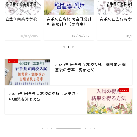
手県立金ケ崎高等学校
岩手県立高校 統合再編計
岩手県立釜石高等学
画 後期計画（最終案）
07/02/2019
06/24/2021
07/02/
2020年 岩手県立高校入試｜調整前と調
整後の倍率一覧まとめ
2020年 岩手県立高校の受験したテスト
の点数を知る方法