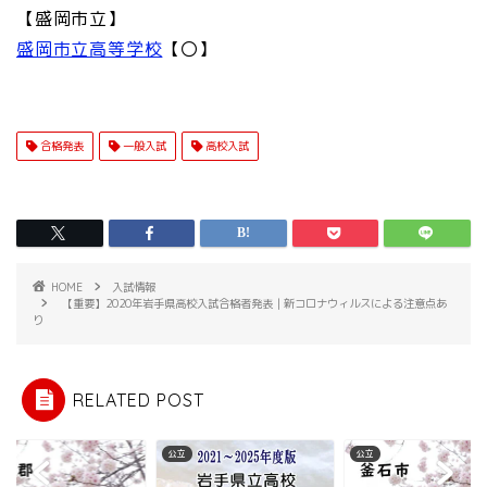
【盛岡市立】
盛岡市立高等学校
【〇】
合格発表
一般入試
高校入試
HOME
入試情報
【重要】2020年岩手県高校入試合格者発表｜新コロナウィルスによる注意点あ
り
RELATED POST
公立
公立