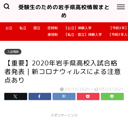
受験生のための岩手県高校情報まと
め
公立
私立
国立
定時制
【公立】体験入学
【令和3年
通信制
【私立・国立】体験入学
【令和3年
入試情報
【重要】2020年岩手県高校入試合格
者発表｜新コロナウィルスによる注意
点あり
03/13/2020
/
03/23/2021
スポンサーリンク