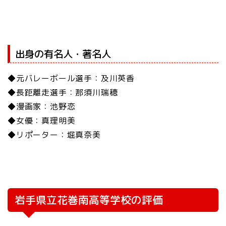
出身の有名人・著名人
◆元バレーボール選手：及川英香
◆長距離走選手：那須川瑞穂
◆漫画家：池野恋
◆女優：真理明美
◆リポーター：堀真奈美
岩手県立花巻南高等学校の評価