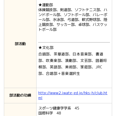
★運動部
体操競技部、剣道部、ソフトテニス部、ハ
ンドボール部、ソフトボール部、バレーボ
ール部、水泳部、弓道部、軟式野球部、陸
上競技部、サッカー部、卓球部、バスケッ
トボール部
部活動
★文化部
合唱部、茶華道部、日本音楽部、書道
部、吹奏楽部、演劇部、文芸部、囲碁将
棋部、英語部、美術部、家庭部、JRC
部、合唱部＋音楽選択生
http://www2.iwate-ed.jp/hks-h/club.ht
部活動の功績
ml
スポーツ健康学学系 45
国際科学 48