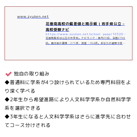
www.zyuken.net
花巻南高校の偏差値と掲示板 | 岩手県公立 –
高校受験ナビ
https://www.zyuken.net/school_page/10320521134/
花巻南高校は公立の共学校。ナビランク：県内23位、全国2796
位。掲示板の質問：271件、回答：764件。あなたの疑問や受験
の悩みが解決するかも。花巻南高校の偏差値や推定合格点も。最
近の質問：中3です。テストは何点とれたら受かりますか？国際
科…
独自の取り組み
◆普通科に学系が4つ設けられているため専門科目をよ
り深く学べる
◆2年生から希望進路により人文科学学系か自然科学学
系を選択できる
◆3年生になると人文科学学系はさらに進学先に合わせ
てコース分けされる