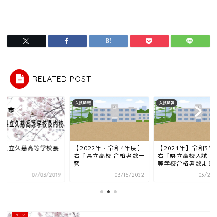
RELATED POST
入試情報
入試情報
久慈高等学校長
【2022年・令和4年度】
【2021年】令和3年度
岩手県立高校 合格者数一
岩手県立高校入試｜各高
覧
等学校合格者数まとめ
07/03/2019
03/16/2022
03/23/2021