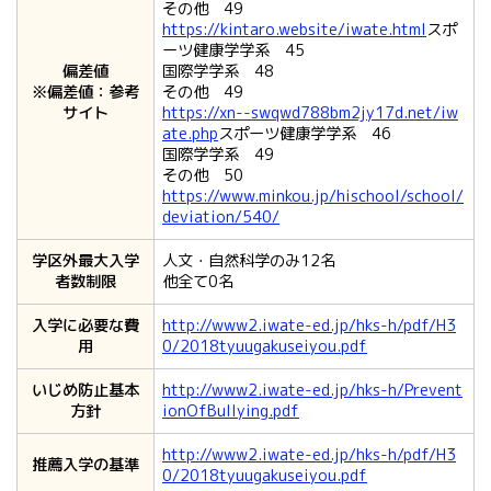
その他 49
https://kintaro.website/iwate.html
スポ
ーツ健康学学系 45
偏差値
国際学学系 48
※偏差値：参考
その他 49
サイト
https://xn--swqwd788bm2jy17d.net/iw
ate.php
スポーツ健康学学系 46
国際学学系 49
その他 50
https://www.minkou.jp/hischool/school/
deviation/540/
学区外最大入学
人文・自然科学のみ12名
者数制限
他全て0名
入学に必要な費
http://www2.iwate-ed.jp/hks-h/pdf/H3
用
0/2018tyuugakuseiyou.pdf
いじめ防止基本
http://www2.iwate-ed.jp/hks-h/Prevent
方針
ionOfBullying.pdf
http://www2.iwate-ed.jp/hks-h/pdf/H3
推薦入学の基準
0/2018tyuugakuseiyou.pdf