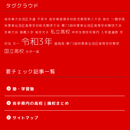
タグクラウド
岩手県大会地区予選
不来方
岩手県高等学校軟式野球新人大会
岩女
一関学院
秋季東北地区高等学校軟式野球大会
第73回秋季東北地区高等学校野球大会
私立高校
手県大会
推薦入学
岩手女子
中学生用学校案内
入学者選抜
学
令和3年
校名
水一
盛岡南
第73回秋季東北地区高等学校野球
国立高校
水沢一高
要チェック記事一覧
塾・学習塾
岩手県内の高校｜廃校まとめ
サイトマップ