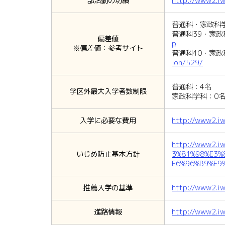
部活動の功績
http://www2.iw
普通科・家政科学
普通科39・家政
偏差値
p
※偏差値：参考サイト
普通科40・家政
ion/529/
普通科：4名
学区外最大入学者数制限
家政科学科：0
入学に必要な費用
http://www2.iw
http://www2.
いじめ防止基本方針
3%81%98%E3%
E6%96%B9%E9
推薦入学の基準
http://www2.iw
進路情報
http://www2.iw