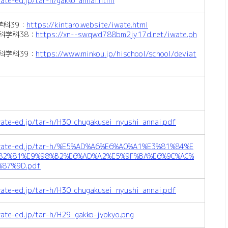
ate-ed.jp/tar-h/gakko_annai.html
科39：
https://kintaro.website/iwate.html
科学科38：
https://xn--swqwd788bm2jy17d.net/iwate.ph
科学科39：
https://www.minkou.jp/hischool/school/deviat
名
ate-ed.jp/tar-h/H30_chugakusei_nyushi_annai.pdf
iwate-ed.jp/tar-h/%E5%AD%A6%E6%A0%A1%E3%81%84%E
82%81%E9%98%B2%E6%AD%A2%E5%9F%BA%E6%9C%AC%
%87%9D.pdf
ate-ed.jp/tar-h/H30_chugakusei_nyushi_annai.pdf
ate-ed.jp/tar-h/H29_gakko-jyokyo.png