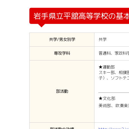
岩手県立平舘高等学校の基
共学/男女別学
共学
専攻学科
普通科、家政科
★運動部
スキー部、相撲
子）、ソフトテ
部活動
★文化部
美術部、吹奏楽