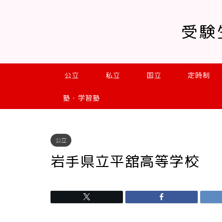
受験
公立
私立
国立
定時制
塾・学習塾
公立
岩手県立平舘高等学校