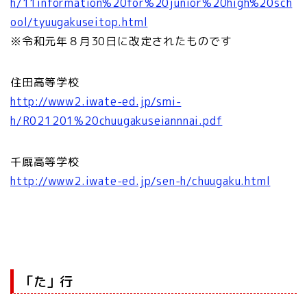
h/11information%20for%20junior%20high%20sch
ool/tyuugakuseitop.html
※令和元年８月30日に改定されたものです
住田高等学校
http://www2.iwate-ed.jp/smi-
h/R021201%20chuugakuseiannnai.pdf
千厩高等学校
http://www2.iwate-ed.jp/sen-h/chuugaku.html
「た」行