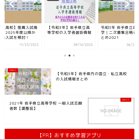
【令和3年】岩手県立高
県立高校】推薦入試廃
令和3年 岩手県立高
等学校の入学者選抜情報
！？2025年度以降か
学｜二次募集合格者
特色入試を検討！
とめ2021
11/25/2022
09/14/2020
06/22/
【令和3年】岩手県内の国立・私立高校
の入試情報まとめ
2021年 岩手県立高等学校 一般入試志願
者数【調整前】
【PR】おすすめ学習アプリ