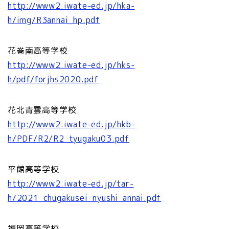
http://www2.iwate-ed.jp/hka-
h/img/R3annai_hp.pdf
花巻南高等学校
http://www2.iwate-ed.jp/hks-
h/pdf/forjhs2020.pdf
花北青雲高等学校
http://www2.iwate-ed.jp/hkb-
h/PDF/R2/R2_tyugaku03.pdf
平館高等学校
http://www2.iwate-ed.jp/tar-
h/2021_chugakusei_nyushi_annai.pdf
福岡高等学校