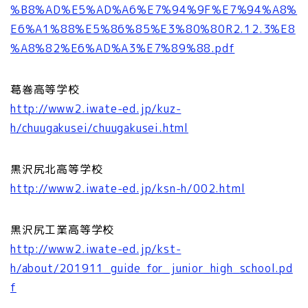
%B8%AD%E5%AD%A6%E7%94%9F%E7%94%A8%
E6%A1%88%E5%86%85%E3%80%80R2.12.3%E8
%A8%82%E6%AD%A3%E7%89%88.pdf
葛巻高等学校
http://www2.iwate-ed.jp/kuz-
h/chuugakusei/chuugakusei.html
黒沢尻北高等学校
http://www2.iwate-ed.jp/ksn-h/002.html
黒沢尻工業高等学校
http://www2.iwate-ed.jp/kst-
h/about/201911_guide_for_junior_high_school.pd
f