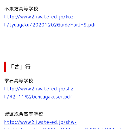
不来方高等学校
http://www2.iwate-ed.jp/koz-
h/tyuugaku/20201202GuideForJHS.pdf
「さ」行
雫石高等学校
http://www2.iwate-ed.jp/shz-
h/R2_11%20chuugakusei.pdf
紫波総合高等学校
http://www2.iwate-ed.jp/shw-