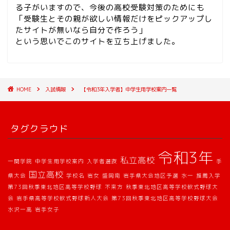
る子がいますので、今後の高校受験対策のためにも
「受験生とその親が欲しい情報だけをピックアップし
たサイトが無いなら自分で作ろう」
という思いでこのサイトを立ち上げました。
HOME
入試情報
【令和3年入学者】中学生用学校案内一覧
タグクラウド
令和3年
私立高校
一関学院
中学生用学校案内
入学者選抜
手
国立高校
県大会
学校名
岩女
盛岡南
岩手県大会地区予選
水一
推薦入学
第73回秋季東北地区高等学校野球
不来方
秋季東北地区高等学校軟式野球大
会
岩手県高等学校軟式野球新人大会
第73回秋季東北地区高等学校野球大会
水沢一高
岩手女子