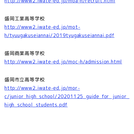
http://www2.iwate-ed.jp/moa-h/recruit.html
盛岡工業高等学校
http://www2.iwate-ed.jp/mot-
h/tyuugakuseiannai/2019tyugakuseiannai.pdf
盛岡商業高等学校
http://www2.iwate-ed.jp/moc-h/admission.html
盛岡市立高等学校
http://www2.iwate-ed.jp/mor-
c/junior_high_school/20201125_guide_for_junior_
high_school_students.pdf