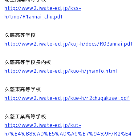
http://www2.iwate-ed.jp/kss-
h/tmp/R1annai_chu.pdf
久慈高等学校
http://www2.iwate-ed.jp/kuj-h/docs/R03annai.pdf
久慈高等学校長内校
http://www2.iwate-ed.jp/kuo-h/jhsinfo.html
久慈東高等学校
http://www2.iwate-ed.jp/kue-h/r2chugakusei.pdf
久慈工業高等学校
http://www2.iwate-ed.jp/kut-
h/%E4%B8%AD%E5%AD%A6%E7%94%9F/R2%E4