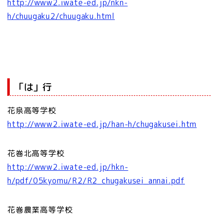
http://www2.iwate-ed.jp/nkn-
h/chuugaku2/chuugaku.html
「は」行
花泉高等学校
http://www2.iwate-ed.jp/han-h/chugakusei.htm
花巻北高等学校
http://www2.iwate-ed.jp/hkn-
h/pdf/05kyomu/R2/R2_chugakusei_annai.pdf
花巻農業高等学校