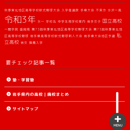
私立
秋季東北地区高等学校軟式野球大会
入学者選抜
手県大会
不来方
水沢一高
令和3年
国立高校
国立
水一
学校名
中学生用学校案内
岩手女子
一関学院
盛岡南
第73回秋季東北地区高等学校野球大会
第73回秋季東北地
私
区高等学校野球
岩手県高等学校軟式野球新人大会
岩手県大会地区予選
定時制
立高校
岩女
推薦入学
通信制
要チェック記事一覧
サイトマップ
塾・学習塾
塾・学習塾
岩手県内の高校｜廃校まとめ
サイトマップ
MENU