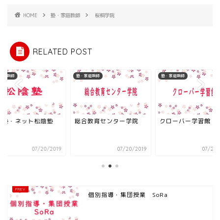
HOME
塾・家庭教師
桜桐学院
RELATED POST
家庭教師
塾・家庭教師
塾・家庭教師
陰塾・ネット松陰塾
総合教育センター学院
クローバー学習館
07/20/2019
07/20/2019
07/20/
個別指導・集団授業 SoRa