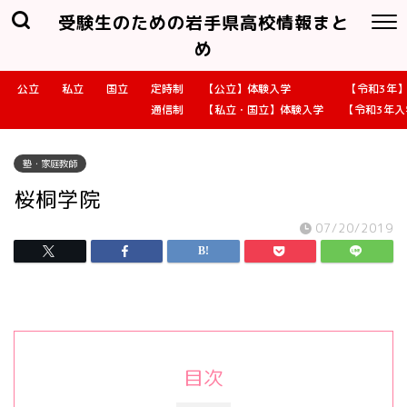
受験生のための岩手県高校情報まと
め
公立
私立
国立
定時制
【公立】体験入学
【令和3年
通信制
【私立・国立】体験入学
【令和3年
塾・家庭教師
桜桐学院
07/20/2019
目次