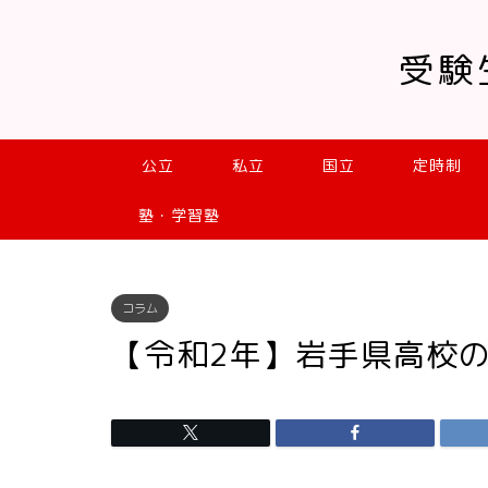
受験
公立
私立
国立
定時制
塾・学習塾
コラム
【令和2年】岩手県高校の