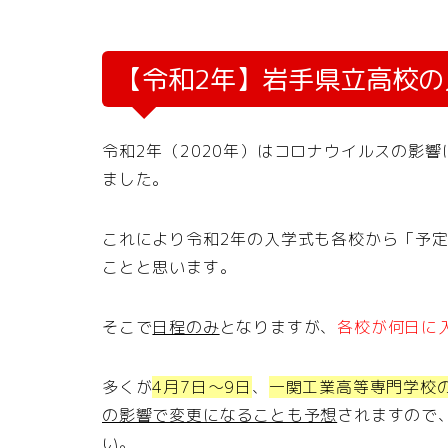
【令和2年】岩手県立高校の入
令和2年（2020年）はコロナウイルスの影
ました。
これにより令和2年の入学式も各校から「予
ことと思います。
そこで
日程のみ
となりますが、
各校が何日に
多くが
4月7日～9日
、
一関工業高等専門学校
の影響で変更になることも予想
されますので
い。