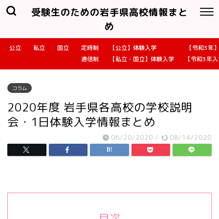
受験生のための岩手県高校情報まと
め
公立
私立
国立
定時制
【公立】体験入学
【令和3年
通信制
【私立・国立】体験入学
【令和3年
コラム
2020年度 岩手県各高校の学校説明
会・1日体験入学情報まとめ
06/20/2020
/
08/14/2020
目次