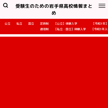
受験生のための岩手県高校情報まと
め
公立
私立
国立
定時制
【公立】体験入学
【令和3年
通信制
【私立・国立】体験入学
【令和3年