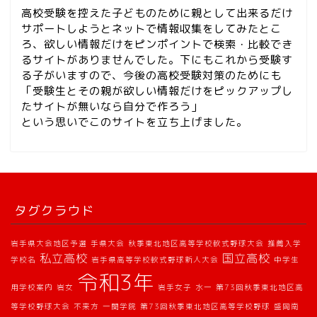
高校受験を控えた子どものために親として出来るだけ
サポートしようとネットで情報収集をしてみたとこ
ろ、欲しい情報だけをピンポイントで検索・比較でき
るサイトがありませんでした。下にもこれから受験す
る子がいますので、今後の高校受験対策のためにも
「受験生とその親が欲しい情報だけをピックアップし
たサイトが無いなら自分で作ろう」
という思いでこのサイトを立ち上げました。
公立
タグクラウド
私立
岩手県大会地区予選
手県大会
秋季東北地区高等学校軟式野球大会
推薦入学
私立高校
国立高校
学校名
岩手県高等学校軟式野球新人大会
中学生
国立
令和3年
用学校案内
岩女
岩手女子
水一
第73回秋季東北地区高
等学校野球大会
不来方
一関学院
第73回秋季東北地区高等学校野球
盛岡南
定時制